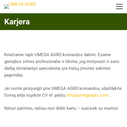
Karjera
Kviečiame tapti UMEGA AGRO komandos dalimi. Esame
gamybos srities profesionalai ir tikime, jog motyvuoti ir savo
darbą išmanantys specialistai yra mūsų įmonės sėkmės
pagrindas.
Jei norite prisijungti prie UMEGA AGRO komandos, užpildykite
formą arba siųskite CV el. paštu
info@umegaagro.com
.
Neturi patirties, tačiau nori dirbti kartu – susisiek su mumis!