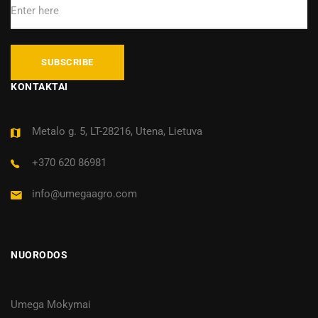
KONTAKTAI
Metalo g. 5, LT-28216, Utena, Lietuva
+370 620 86981
info@umegaagro.com
NUORODOS
Umega Mokymai