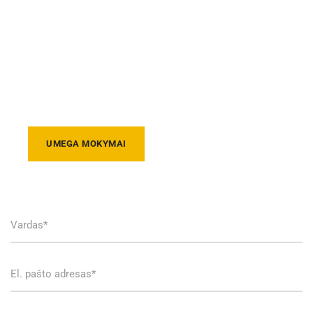
Umega mokymai
Mūsų mokymo centre rengiami 18-kos specialybių
darbuotojai. Visos specialybės kurias ruošiame - labai
paklausios.
UMEGA MOKYMAI