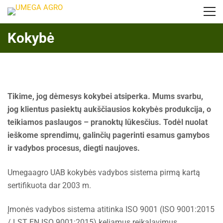
Kokybė
Tikime, jog dėmesys kokybei atsiperka. Mums svarbu,
jog klientus pasiektų aukščiausios kokybės produkcija, o
teikiamos paslaugos – pranoktų lūkesčius. Todėl nuolat
ieškome sprendimų, galinčių pagerinti esamus gamybos
ir vadybos procesus, diegti naujoves.
Umegaagro UAB kokybės vadybos sistema pirmą kartą
sertifikuota dar 2003 m.
Įmonės vadybos sistema atitinka ISO 9001 (ISO 9001:2015
/ LST EN ISO 9001:2015) keliamus reikalavimus