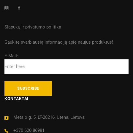
Slapukų ir privatumo politika
Gaukite svarbiausią informaciją apie naujus produktus!
E-Mail:
KONTAKTAI
Metalo g. 5, LT-28216, Utena, Lietuva
+370 620 86981