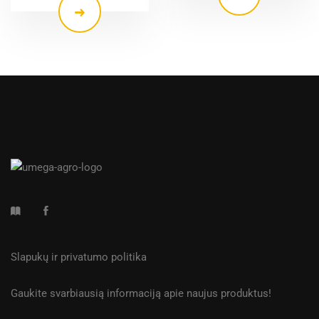
Slapukų ir privatumo politika
Gaukite svarbiausią informaciją apie naujus produktus!