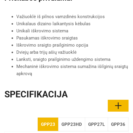
Važiuoklė iš pilnos vamzdinės konstrukcijos
Unikalaus dizaino laikantysis kėbulas
Unikali iškrovimo sistema
Pasukamas iškrovimo sraigtas
Iškrovimo sraigto prailginimo opcija
Dviejų arba trijų ašių važiuoklė
Lanksti, sraigto prailginimo uždengimo sistema
Mechaninė iškrovimo sistema sumažina išilginių sraigtų
apkrovą
SPECIFIKACIJA
GPP23
GPP23HD
GPP27L
GPP36