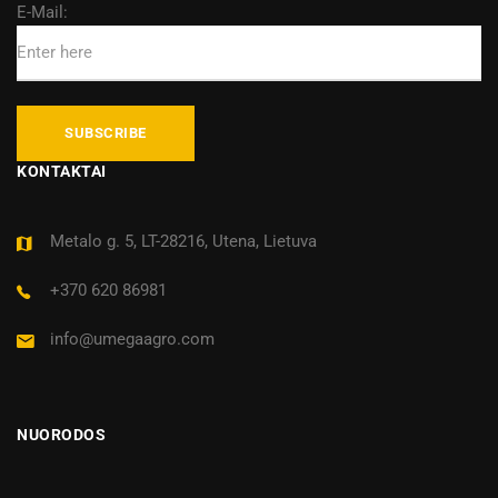
E-Mail:
KONTAKTAI
Metalo g. 5, LT-28216, Utena, Lietuva
+370 620 86981
info@umegaagro.com
NUORODOS