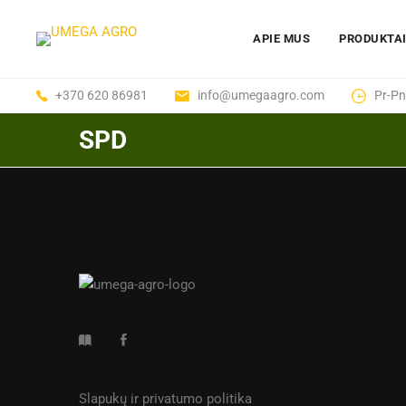
APIE MUS
PRODUKTA
+370 620 86981
info@umegaagro.com
Pr-Pn
SPD
Slapukų ir privatumo politika