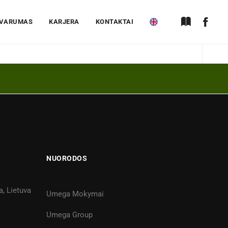
VARUMAS
KARJERA
KONTAKTAI
NUORODOS
a, Lietuva
Umega Mokymai
Umega Group