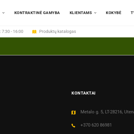
I
KONTRAKTINĖ GAMYBA
KLIENTAMS
KOKYBĖ
T
: 7:30 - 16:00
Produktų katalogas
KONTAKTAI
Metalo g. 5, LT-28216, Uten
+370 620 86981