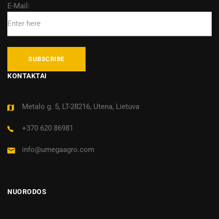
E-Mail:
KONTAKTAI
Metalo g. 5, LT-28216, Utena, Lietuva
+370 620 86981
info@umegaagro.com
NUORODOS