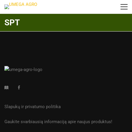
SPT
Slapukų ir privatumo politika
Gaukite svarbiausią informaciją apie naujus produktus!