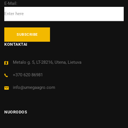
E-Mail:
KONTAKTAI
Metalo g. 5, LT-28216, Utena, Lietuva
+370 620 86981
info@umegaagro.com
NUORODOS